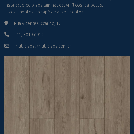
instalação de pisos laminados, vinílicos, carpetes,
revestimentos, rodapés e acabamentos.
Rua Vicente Ciccarino, 17
(41) 3019-6919
multipisos@multipisos.com.br