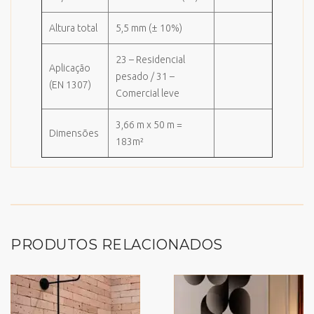
Altura total
5,5 mm (± 10%)
23 – Residencial
Aplicação
pesado / 31 –
(EN 1307)
Comercial leve
3,66 m x 50 m =
Dimensões
183m²
PRODUTOS RELACIONADOS