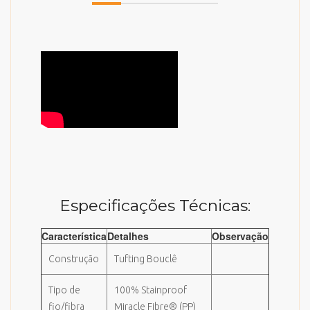
Especificações Técnicas:
Característica
Detalhes
Observação
Construção
Tufting Bouclê
Tipo de
100% Stainproof
fio/fibra
Miracle Fibre® (PP)