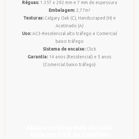
Réguas:
1.357 x 292 mm e 7 mm de espessura
Embalagem:
2,77m²
Texturas:
Calgary Oak (C), Handscraped (H) e
Acetinado (A)
Uso:
AC3-Residencial alto tráfego e Comercial
baixo tráfego
Sistema de encaixe:
Click
Garantia:
14 anos (Residencial) e 5 anos
(Comercial baixo tráfego)
Abaixo conheça mais da Linha
Evidence Click da Eucafloor