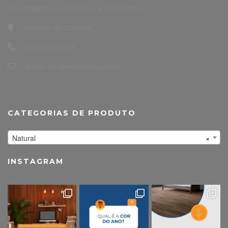
revestimentos, rodapés e acabamentos.
Rua Vicente Ciccarino, 17
(41) 3019-6919
multipisos@multipisos.com.br
CATEGORIAS DE PRODUTO
Natural
×
INSTAGRAM