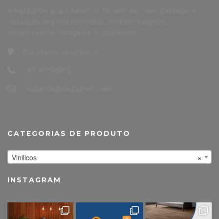
A Multipisos atua há mais de 15 anos na comercialização e
instalação de pisos laminados, vinílicos, carpetes,
revestimentos, rodapés e acabamentos.
Rua Vicente Ciccarino, 17
(41) 3019-6919
multipisos@multipisos.com.br
CATEGORIAS DE PRODUTO
Vinilicos
×
INSTAGRAM