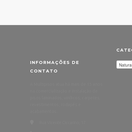
CATE
INFORMAÇÕES DE
Natura
CONTATO
A Multipisos atua há mais de 15 anos
na comercialização e instalação de
pisos laminados, vinílicos, carpetes,
revestimentos, rodapés e
acabamentos.
Rua Vicente Ciccarino, 17