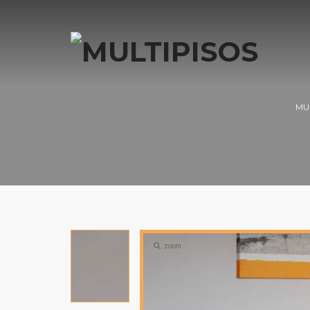
MU
zoom