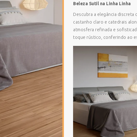
Beleza Sutil na Linha Linha
Descubra a elegância discreta 
castanho claro e catedrais alo
atmosfera refinada e sofistica
toque rústico, conferindo ao e