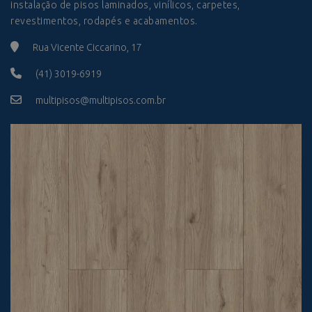
instalação de pisos laminados, vinílicos, carpetes,
revestimentos, rodapés e acabamentos.
Rua Vicente Ciccarino, 17
(41) 3019-6919
multipisos@multipisos.com.br