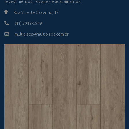
revestimentos, rodapés e acabamentos.
Rua Vicente Ciccarino, 17
(41) 3019-6919
multipisos@multipisos.com.br