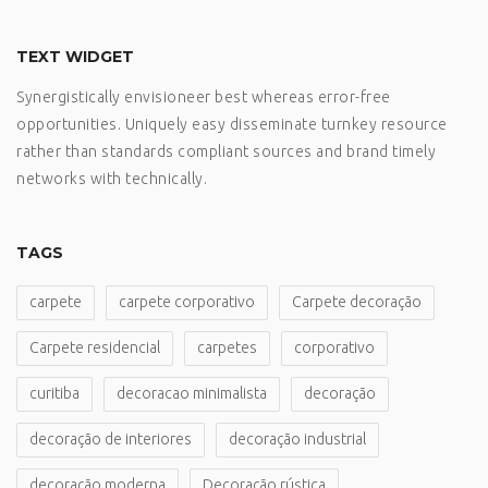
TEXT WIDGET
Synergistically envisioneer best whereas error-free
opportunities. Uniquely easy disseminate turnkey resource
rather than standards compliant sources and brand timely
networks with technically.
TAGS
carpete
carpete corporativo
Carpete decoração
Carpete residencial
carpetes
corporativo
curitiba
decoracao minimalista
decoração
decoração de interiores
decoração industrial
decoração moderna
Decoração rústica