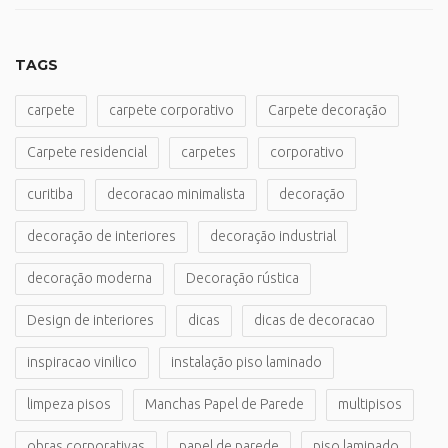
TAGS
carpete
carpete corporativo
Carpete decoração
Carpete residencial
carpetes
corporativo
curitiba
decoracao minimalista
decoração
decoração de interiores
decoração industrial
decoração moderna
Decoração rústica
Design de interiores
dicas
dicas de decoracao
inspiracao vinilico
instalação piso laminado
limpeza pisos
Manchas Papel de Parede
multipisos
obras corporativas
papel de parede
piso laminado