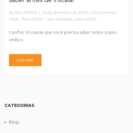
saber antes de instalar
by MULTIPISOS
|
18 de dezembro de 2018
|
0 Comments
|
Dicas
,
Piso vinílico
|
piso laminado
,
piso vinílico
Confira 10 coisas que você precisa saber sobre o piso
vinílico.
Leia mais
CATEGORIAS
Blogs