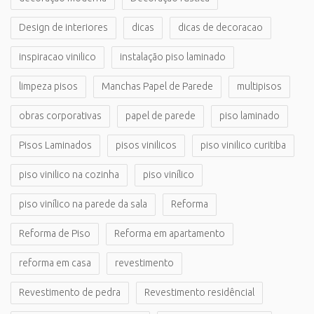
Design de interiores
dicas
dicas de decoracao
inspiracao vinilico
instalação piso laminado
limpeza pisos
Manchas Papel de Parede
multipisos
obras corporativas
papel de parede
piso laminado
Pisos Laminados
pisos vinilicos
piso vinilico curitiba
piso vinilico na cozinha
piso vinílico
piso vinílico na parede da sala
Reforma
Reforma de Piso
Reforma em apartamento
reforma em casa
revestimento
Revestimento de pedra
Revestimento residêncial