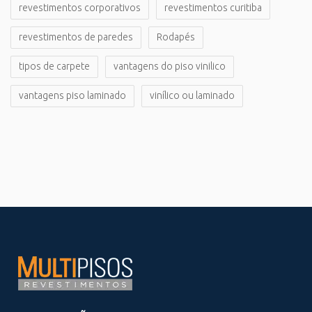
revestimentos corporativos
revestimentos curitiba
revestimentos de paredes
Rodapés
tipos de carpete
vantagens do piso vinilico
vantagens piso laminado
vinílico ou laminado