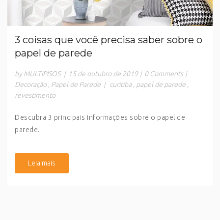
3 coisas que você precisa saber sobre o
papel de parede
by MULTIPISOS
|
15 de outubro de 2019
|
0 Comments
|
Decoração
,
Papel de Parede
|
curitiba
,
papel de parede
,
revestimento
Descubra 3 principais informações sobre o papel de
parede.
Leia mais