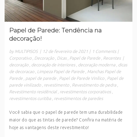
Papel de Parede: Tendência na
decoração!
by MULTIPISOS
|
12 de fevereiro de 2021
|
1 Comments
|
Corporativo
,
Decoração
,
Dicas
,
Papel de Parede
,
Recentes
|
decoração
,
decoração de interiores
,
decoração moderna
,
dicas
de decoracao
,
Limpeza Papel de Parede
,
Manchas Papel de
Parede
,
papel de parede
,
Papel de Parede Vinílico
,
Papel de
parede vinilizado
,
revestimento
,
Revestimento de pedra
,
Revestimento residêncial
,
revestimentos corporativos
,
revestimentos curitiba
,
revestimentos de paredes
Você sabia que o papel de parede tem uma durabilidade
maior do que as tintas de parede? Confira na matéria de
hoje as vantagens deste revestimento!