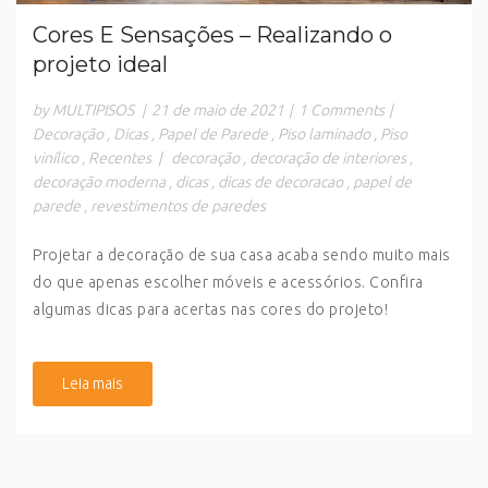
Cores E Sensações – Realizando o
projeto ideal
by MULTIPISOS
|
21 de maio de 2021
|
1 Comments
|
Decoração
,
Dicas
,
Papel de Parede
,
Piso laminado
,
Piso
vinílico
,
Recentes
|
decoração
,
decoração de interiores
,
decoração moderna
,
dicas
,
dicas de decoracao
,
papel de
parede
,
revestimentos de paredes
Projetar a decoração de sua casa acaba sendo muito mais
do que apenas escolher móveis e acessórios. Confira
algumas dicas para acertas nas cores do projeto!
Leia mais