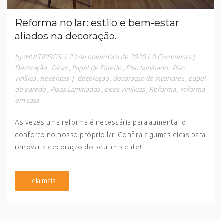
Reforma no lar: estilo e bem-estar
aliados na decoração.
by MULTIPISOS
|
20 de novembro de 2020
|
0 Comments
|
Decoração
,
Dicas
,
Papel de Parede
,
Piso laminado
,
Piso
vinílico
,
Recentes
|
decoração
,
decoração de interiores
,
papel
de parede
,
Pisos Laminados
,
pisos vinilicos
,
Reforma
,
reforma
em casa
As vezes uma reforma é necessária para aumentar o
conforto no nosso próprio lar. Confira algumas dicas para
renovar a decoração do seu ambiente!
Leia mais