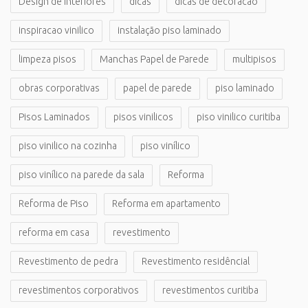
Design de interiores
dicas
dicas de decoracao
inspiracao vinilico
instalação piso laminado
limpeza pisos
Manchas Papel de Parede
multipisos
obras corporativas
papel de parede
piso laminado
Pisos Laminados
pisos vinilicos
piso vinilico curitiba
piso vinilico na cozinha
piso vinílico
piso vinílico na parede da sala
Reforma
Reforma de Piso
Reforma em apartamento
reforma em casa
revestimento
Revestimento de pedra
Revestimento residêncial
revestimentos corporativos
revestimentos curitiba