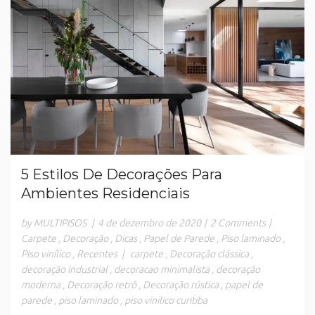
5 Estilos De Decorações Para
Ambientes Residenciais
by MULTIPISOS
|
4 de dezembro de 2020
|
2 Comments
|
Carpete
,
Decoração
,
Dicas
,
Papel de Parede
,
Piso laminado
,
Piso vinílico
,
Recentes
|
carpete
,
Decoração clássica
,
decoração industrial
,
decoracao minimalista
,
decoração
moderna
,
Decoração retrô
,
Decoração rústica
,
papel de
parede
,
piso laminado
,
piso vinilico curitiba