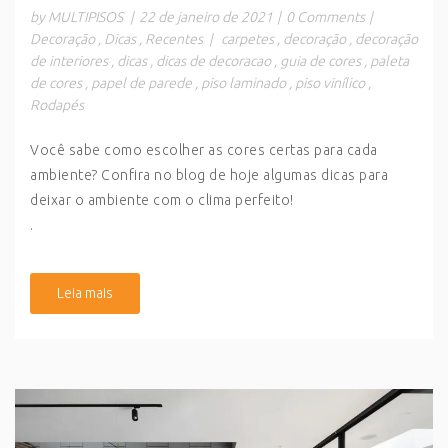
by MULTIPISOS
|
22 de janeiro de 2021
|
0 Comments
|
Decoração
,
Dicas
,
Recentes
|
carpetes
,
decoração
,
decoração
de interiores
,
dicas
,
dicas de decoracao
,
guia de cores
,
paleta
de cores
,
papel de parede
,
piso laminado
,
piso vinílico
,
Rodapés
Você sabe como escolher as cores certas para cada
ambiente? Confira no blog de hoje algumas dicas para
deixar o ambiente com o clima perfeito!
.
Leia mais