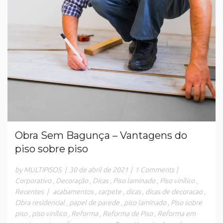
Obra Sem Bagunça – Vantagens do
piso sobre piso
by MULTIPISOS
|
30 de abril de 2021
|
1 Comments
|
Corporativo
,
Decoração
,
Dicas
,
Piso laminado
,
Piso vinílico
,
Recentes
|
acabamentos
,
carpete
,
dicas
,
dicas de decoracao
,
Obra residencial
,
papel de parede
,
piso laminado
,
Piso sobre
piso
,
piso vinílico
,
Reforma
,
Reforma de Piso
,
Reforma em