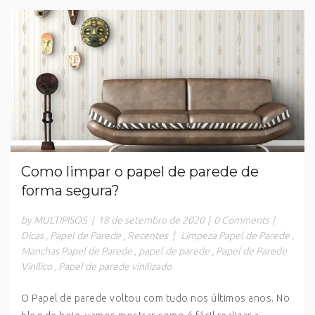
Como limpar o papel de parede de
forma segura?
by MULTIPISOS
|
18 de setembro de 2020
|
0 Comments
|
Dicas
,
Papel de Parede
,
Recentes
|
Limpeza Papel de Parede
,
Manchas Papel de Parede
,
papel de parede
,
Papel de Parede
Vinílico
,
Papel de parede vinilizado
O Papel de parede voltou com tudo nos últimos anos. No