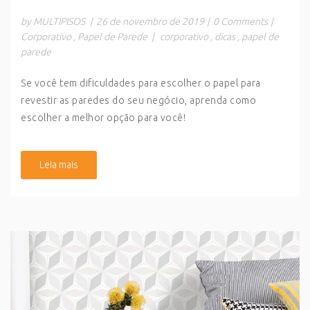
by MULTIPISOS
|
26 de novembro de 2019
|
0 Comments
|
Corporativo
,
Papel de Parede
|
corporativo
,
dicas
,
papel de
parede
Se você tem dificuldades para escolher o papel para
revestir as paredes do seu negócio, aprenda como
escolher a melhor opção para você!
Leia mais