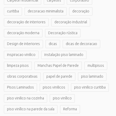
Carpete residencial
carpetes
corporativo
curitiba
decoracao minimalista
decoração
decoração de interiores
decoração industrial
decoração moderna
Decoração rústica
Design de interiores
dicas
dicas de decoracao
inspiracao vinilico
instalação piso laminado
limpeza pisos
Manchas Papel de Parede
multipisos
obras corporativas
papel de parede
piso laminado
Pisos Laminados
pisos vinilicos
piso vinilico curitiba
piso vinilico na cozinha
piso vinílico
piso vinílico na parede da sala
Reforma