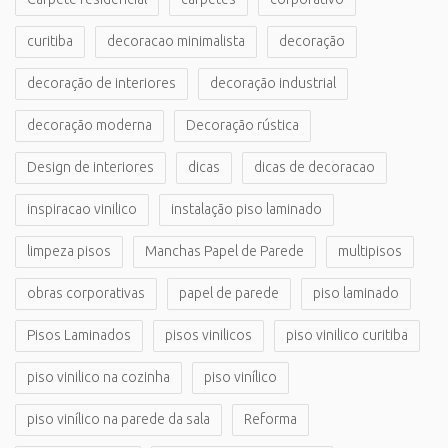
curitiba
decoracao minimalista
decoração
decoração de interiores
decoração industrial
decoração moderna
Decoração rústica
Design de interiores
dicas
dicas de decoracao
inspiracao vinilico
instalação piso laminado
limpeza pisos
Manchas Papel de Parede
multipisos
obras corporativas
papel de parede
piso laminado
Pisos Laminados
pisos vinilicos
piso vinilico curitiba
piso vinilico na cozinha
piso vinílico
piso vinílico na parede da sala
Reforma