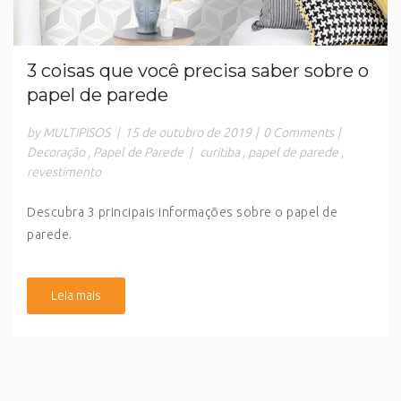
3 coisas que você precisa saber sobre o
papel de parede
by MULTIPISOS
|
15 de outubro de 2019
|
0 Comments
|
Decoração
,
Papel de Parede
|
curitiba
,
papel de parede
,
revestimento
Descubra 3 principais informações sobre o papel de
parede.
Leia mais