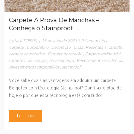
Carpete A Prova De Manchas –
Conheça o Stainproof
by MULTIPISOS
|
16 de abril de 2021
|
0 Comments
|
Carpete
,
Corporativo
,
Decoração
,
Dicas
,
Recentes
|
carpete
,
carpete corporativo
,
Carpete decoração
,
Carpete residencial
,
carpetes
,
decoração
,
revestimento
,
Revestimento residêncial
,
revestimentos corporativos
,
stainproof
Você sabe quais as vantagens em adquirir um carpete
Belgotex com técnologia Stainproof? Confira no blog de
hoje o por que esta técnologia está com tudo!
Leia mais