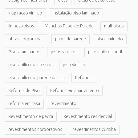
Design de interiores
dicas
dicas de decoracao
inspiracao vinilico
instalação piso laminado
limpeza pisos
Manchas Papel de Parede
multipisos
obras corporativas
papel de parede
piso laminado
Pisos Laminados
pisos vinilicos
piso vinilico curitiba
piso vinilico na cozinha
piso vinílico
piso vinílico na parede da sala
Reforma
Reforma de Piso
Reforma em apartamento
reforma em casa
revestimento
Revestimento de pedra
Revestimento residêncial
revestimentos corporativos
revestimentos curitiba