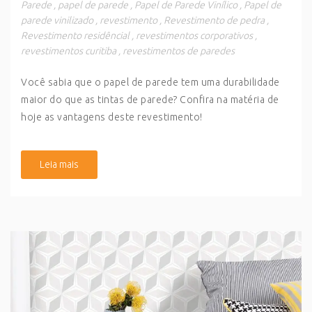
Parede
,
papel de parede
,
Papel de Parede Vinílico
,
Papel de
parede vinilizado
,
revestimento
,
Revestimento de pedra
,
Revestimento residêncial
,
revestimentos corporativos
,
revestimentos curitiba
,
revestimentos de paredes
Você sabia que o papel de parede tem uma durabilidade
maior do que as tintas de parede? Confira na matéria de
hoje as vantagens deste revestimento!
Leia mais