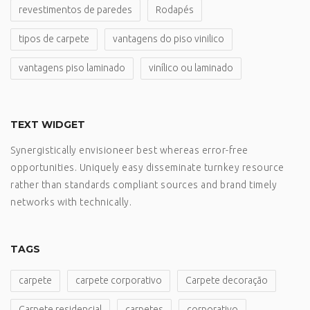
revestimentos de paredes
Rodapés
tipos de carpete
vantagens do piso vinilico
vantagens piso laminado
vinílico ou laminado
TEXT WIDGET
Synergistically envisioneer best whereas error-free
opportunities. Uniquely easy disseminate turnkey resource
rather than standards compliant sources and brand timely
networks with technically.
TAGS
carpete
carpete corporativo
Carpete decoração
Carpete residencial
carpetes
corporativo