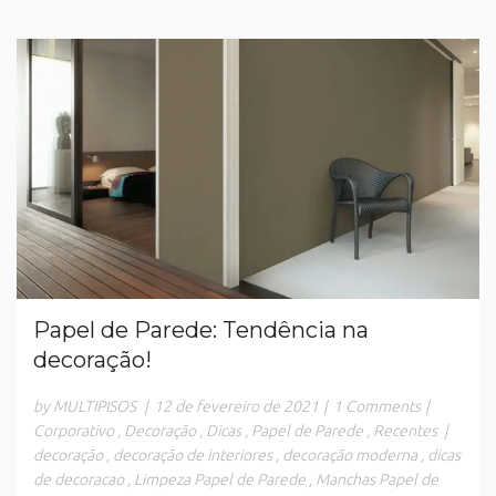
Papel de Parede: Tendência na
decoração!
by MULTIPISOS
|
12 de fevereiro de 2021
|
1 Comments
|
Corporativo
,
Decoração
,
Dicas
,
Papel de Parede
,
Recentes
|
decoração
,
decoração de interiores
,
decoração moderna
,
dicas
de decoracao
,
Limpeza Papel de Parede
,
Manchas Papel de