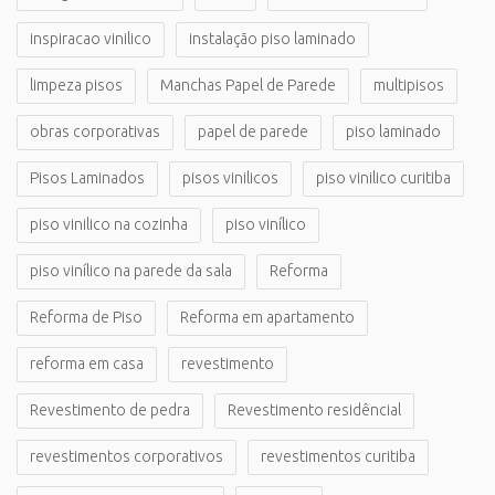
inspiracao vinilico
instalação piso laminado
limpeza pisos
Manchas Papel de Parede
multipisos
obras corporativas
papel de parede
piso laminado
Pisos Laminados
pisos vinilicos
piso vinilico curitiba
piso vinilico na cozinha
piso vinílico
piso vinílico na parede da sala
Reforma
Reforma de Piso
Reforma em apartamento
reforma em casa
revestimento
Revestimento de pedra
Revestimento residêncial
revestimentos corporativos
revestimentos curitiba