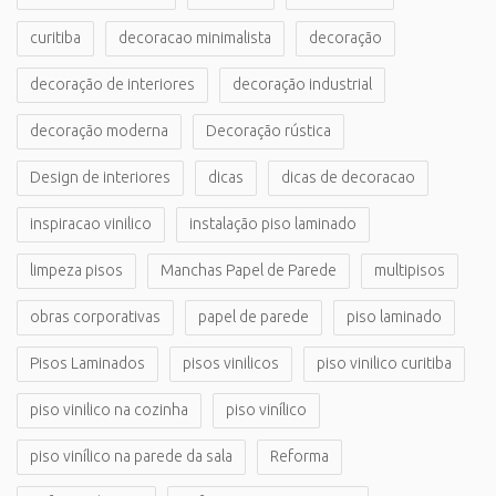
curitiba
decoracao minimalista
decoração
decoração de interiores
decoração industrial
decoração moderna
Decoração rústica
Design de interiores
dicas
dicas de decoracao
inspiracao vinilico
instalação piso laminado
limpeza pisos
Manchas Papel de Parede
multipisos
obras corporativas
papel de parede
piso laminado
Pisos Laminados
pisos vinilicos
piso vinilico curitiba
piso vinilico na cozinha
piso vinílico
piso vinílico na parede da sala
Reforma