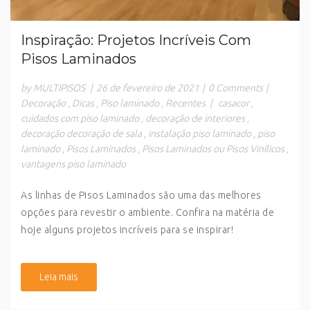
Inspiração: Projetos Incríveis Com
Pisos Laminados
by MULTIPISOS
|
26 de fevereiro de 2021
|
0 Comments
|
Decoração
,
Dicas
,
Piso laminado
,
Recentes
|
casacor
,
cuidados com piso laminado
,
decoração de interiores
,
decoração decoração de sala
,
instalação piso laminado
,
piso
laminado
,
Pisos Laminados
,
Pisos Laminados ou Pisos Vinílicos
,
vantagens piso laminado
As linhas de Pisos Laminados são uma das melhores
opções para revestir o ambiente. Confira na matéria de
hoje alguns projetos incríveis para se inspirar!
Leia mais