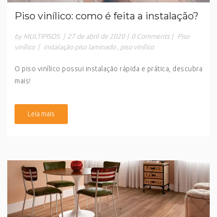
Piso vinílico: como é feita a instalação?
by MULTIPISOS
|
27 de abril de 2020
|
0 Comments
|
Piso
vinílico
|
instalação piso laminado
,
piso vinílico
O piso vinílico possui instalação rápida e prática, descubra
mais!
Leia mais