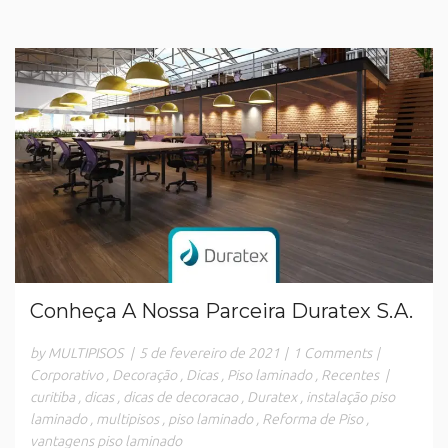
Conheça A Nossa Parceira Duratex S.A.
by MULTIPISOS
|
5 de fevereiro de 2021
|
1 Comments
|
Corporativo
,
Decoração
,
Dicas
,
Piso laminado
,
Recentes
|
curitiba
,
dicas
,
dicas de decoracao
,
Duratex
,
instalação piso
laminado
,
multipisos
,
piso laminado
,
Reforma de Piso
,
vantagens piso laminado