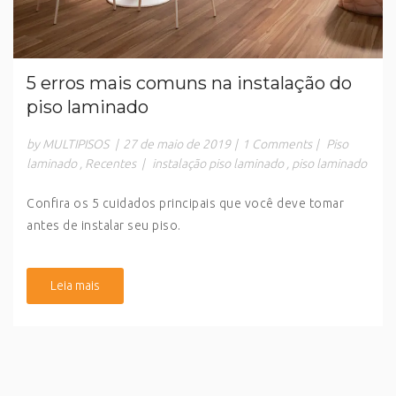
5 erros mais comuns na instalação do
piso laminado
by MULTIPISOS
|
27 de maio de 2019
|
1 Comments
|
Piso
laminado
,
Recentes
|
instalação piso laminado
,
piso laminado
Confira os 5 cuidados principais que você deve tomar
antes de instalar seu piso.
Leia mais