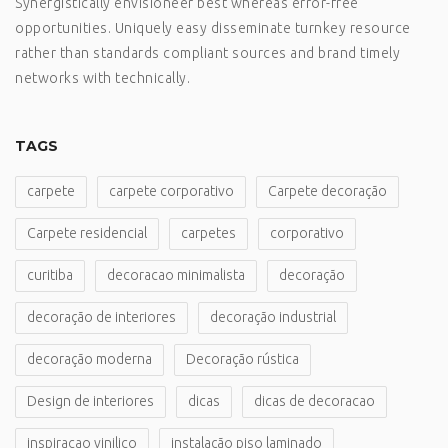
Synergistically envisioneer best whereas error-free
opportunities. Uniquely easy disseminate turnkey resource
rather than standards compliant sources and brand timely
networks with technically.
TAGS
carpete
carpete corporativo
Carpete decoração
Carpete residencial
carpetes
corporativo
curitiba
decoracao minimalista
decoração
decoração de interiores
decoração industrial
decoração moderna
Decoração rústica
Design de interiores
dicas
dicas de decoracao
inspiracao vinilico
instalação piso laminado