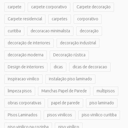
carpete
carpete corporativo
Carpete decoração
Carpete residencial
carpetes
corporativo
curitiba
decoracao minimalista
decoração
decoração de interiores
decoração industrial
decoração moderna
Decoração rústica
Design de interiores
dicas
dicas de decoracao
inspiracao vinilico
instalação piso laminado
limpeza pisos
Manchas Papel de Parede
multipisos
obras corporativas
papel de parede
piso laminado
Pisos Laminados
pisos vinilicos
piso vinilico curitiba
piso vinilico na cozinha
piso vinílico