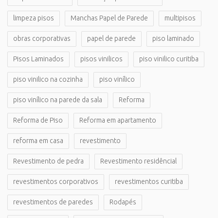
limpeza pisos
Manchas Papel de Parede
multipisos
obras corporativas
papel de parede
piso laminado
Pisos Laminados
pisos vinilicos
piso vinilico curitiba
piso vinilico na cozinha
piso vinílico
piso vinílico na parede da sala
Reforma
Reforma de Piso
Reforma em apartamento
reforma em casa
revestimento
Revestimento de pedra
Revestimento residêncial
revestimentos corporativos
revestimentos curitiba
revestimentos de paredes
Rodapés