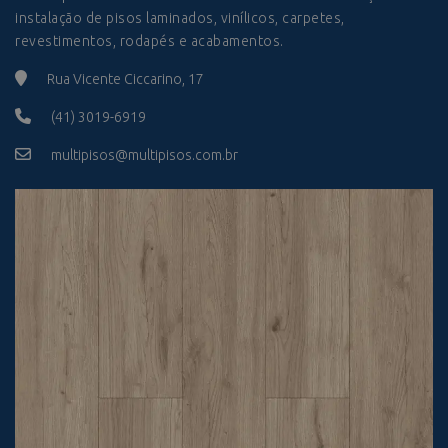
instalação de pisos laminados, vinílicos, carpetes,
revestimentos, rodapés e acabamentos.
Rua Vicente Ciccarino, 17
(41) 3019-6919
multipisos@multipisos.com.br