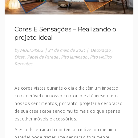
Cores E Sensações – Realizando o
projeto ideal
by MULTIPISOS
|
21 de maio de 2021
|
Decoração
,
Dicas
,
Papel de Parede
,
Piso laminado
,
Piso vinílico
,
Recentes
As cores vistas durante o dia a dia têm um impacto
considerável em nosso conforto e até mesmo nos
nossos sentimentos, portanto, projetar a decoração
de sua casa acaba sendo muito mais do que apenas
escolher móveis e acessórios.
A escolha errada da cor (em um móvel ou em uma
parede) pode trazer uma sensação totalmente