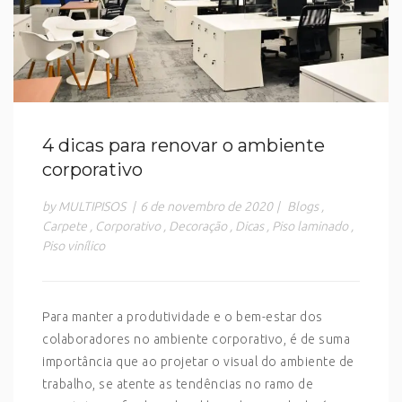
4 dicas para renovar o ambiente
corporativo
by MULTIPISOS
|
6 de novembro de 2020
|
Blogs
,
Carpete
,
Corporativo
,
Decoração
,
Dicas
,
Piso laminado
,
Piso vinílico
Para manter a produtividade e o bem-estar dos
colaboradores no ambiente corporativo, é de suma
importância que ao projetar o visual do ambiente de
trabalho, se atente as tendências no ramo de