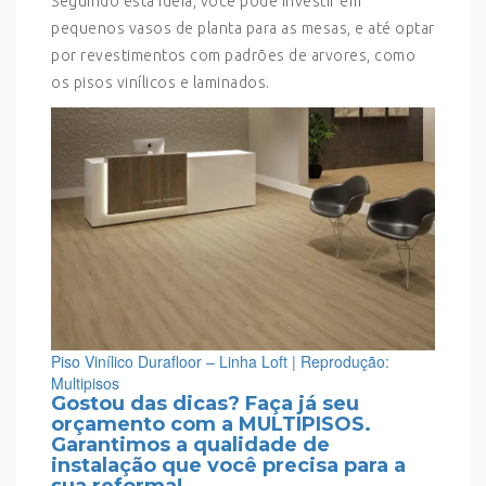
Seguindo esta ideia, você pode investir em
pequenos vasos de planta para as mesas, e até optar
por revestimentos com padrões de arvores, como
os pisos vinílicos e laminados.
Piso Vinílico Durafloor – Linha Loft | Reprodução:
Multipisos
Gostou das dicas? Faça já seu
orçamento com a MULTIPISOS.
Garantimos a qualidade de
instalação que você precisa para a
sua reforma!