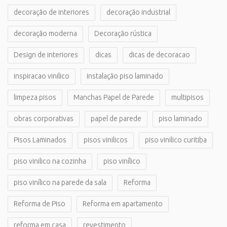
decoração de interiores
decoração industrial
decoração moderna
Decoração rústica
Design de interiores
dicas
dicas de decoracao
inspiracao vinilico
instalação piso laminado
limpeza pisos
Manchas Papel de Parede
multipisos
obras corporativas
papel de parede
piso laminado
Pisos Laminados
pisos vinilicos
piso vinilico curitiba
piso vinilico na cozinha
piso vinílico
piso vinílico na parede da sala
Reforma
Reforma de Piso
Reforma em apartamento
reforma em casa
revestimento