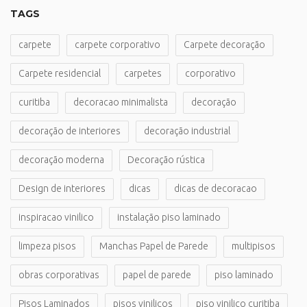
TAGS
carpete
carpete corporativo
Carpete decoração
Carpete residencial
carpetes
corporativo
curitiba
decoracao minimalista
decoração
decoração de interiores
decoração industrial
decoração moderna
Decoração rústica
Design de interiores
dicas
dicas de decoracao
inspiracao vinilico
instalação piso laminado
limpeza pisos
Manchas Papel de Parede
multipisos
obras corporativas
papel de parede
piso laminado
Pisos Laminados
pisos vinilicos
piso vinilico curitiba