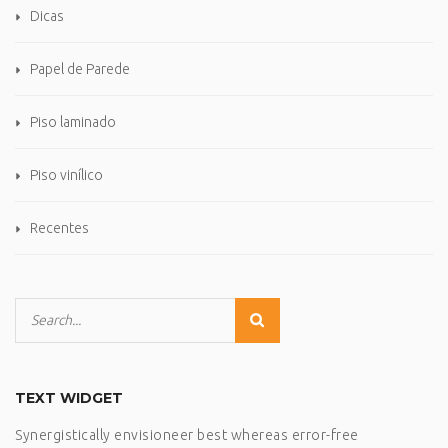
Dicas
Papel de Parede
Piso laminado
Piso vinílico
Recentes
TEXT WIDGET
Synergistically envisioneer best whereas error-free