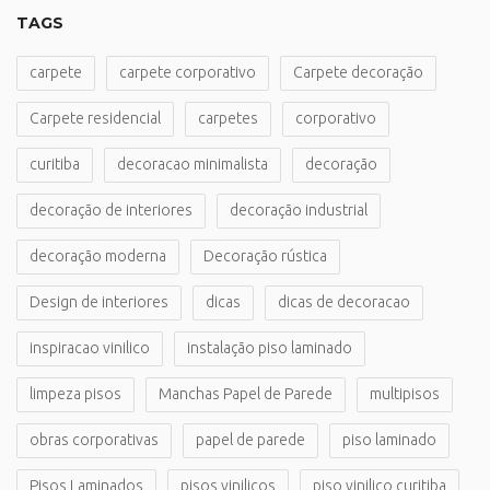
TAGS
carpete
carpete corporativo
Carpete decoração
Carpete residencial
carpetes
corporativo
curitiba
decoracao minimalista
decoração
decoração de interiores
decoração industrial
decoração moderna
Decoração rústica
Design de interiores
dicas
dicas de decoracao
inspiracao vinilico
instalação piso laminado
limpeza pisos
Manchas Papel de Parede
multipisos
obras corporativas
papel de parede
piso laminado
Pisos Laminados
pisos vinilicos
piso vinilico curitiba