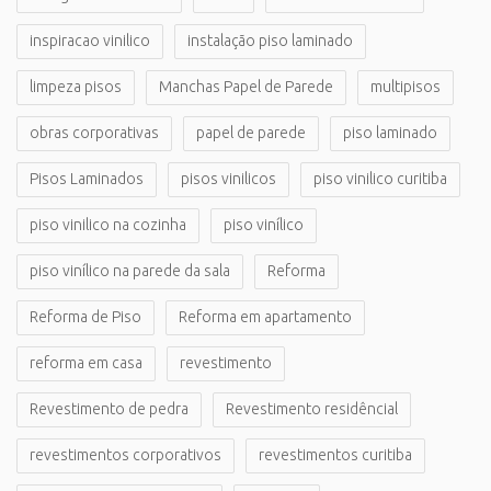
inspiracao vinilico
instalação piso laminado
limpeza pisos
Manchas Papel de Parede
multipisos
obras corporativas
papel de parede
piso laminado
Pisos Laminados
pisos vinilicos
piso vinilico curitiba
piso vinilico na cozinha
piso vinílico
piso vinílico na parede da sala
Reforma
Reforma de Piso
Reforma em apartamento
reforma em casa
revestimento
Revestimento de pedra
Revestimento residêncial
revestimentos corporativos
revestimentos curitiba