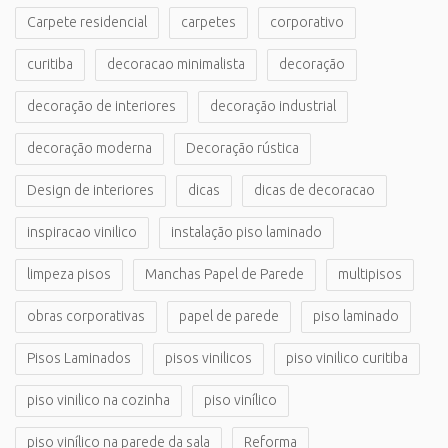
Carpete residencial
carpetes
corporativo
curitiba
decoracao minimalista
decoração
decoração de interiores
decoração industrial
decoração moderna
Decoração rústica
Design de interiores
dicas
dicas de decoracao
inspiracao vinilico
instalação piso laminado
limpeza pisos
Manchas Papel de Parede
multipisos
obras corporativas
papel de parede
piso laminado
Pisos Laminados
pisos vinilicos
piso vinilico curitiba
piso vinilico na cozinha
piso vinílico
piso vinílico na parede da sala
Reforma