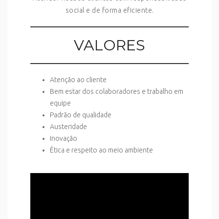
social e de forma eficiente.
VALORES
Atenção ao cliente
Bem estar dos colaboradores e trabalho em
equipe
Padrão de qualidade
Austeridade
Inovação
Ética e respeito ao meio ambiente