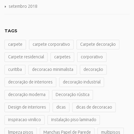
setembro 2018
TAGS
carpete
carpete corporativo
Carpete decoração
Carpete residencial
carpetes
corporativo
curitiba
decoracao minimalista
decoração
decoração de interiores
decoração industrial
decoração moderna
Decoração rústica
Design de interiores
dicas
dicas de decoracao
inspiracao vinilico
instalação piso laminado
limpeza pisos
Manchas Papel de Parede
multipisos