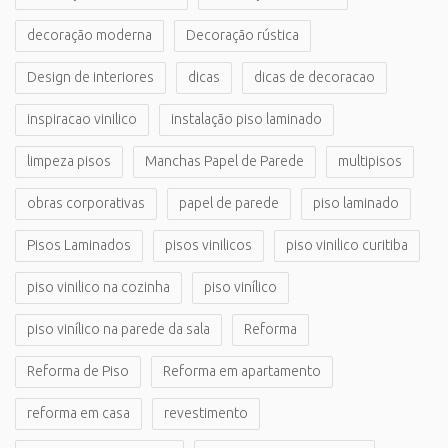
decoração moderna
Decoração rústica
Design de interiores
dicas
dicas de decoracao
inspiracao vinilico
instalação piso laminado
limpeza pisos
Manchas Papel de Parede
multipisos
obras corporativas
papel de parede
piso laminado
Pisos Laminados
pisos vinilicos
piso vinilico curitiba
piso vinilico na cozinha
piso vinílico
piso vinílico na parede da sala
Reforma
Reforma de Piso
Reforma em apartamento
reforma em casa
revestimento