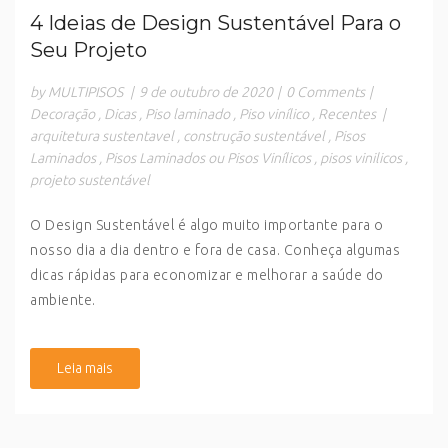
4 Ideias de Design Sustentável Para o
Seu Projeto
by MULTIPISOS
|
9 de outubro de 2020
|
0 Comments
|
Decoração
,
Dicas
,
Piso laminado
,
Piso vinílico
,
Recentes
|
arquitetura sustentavel
,
construção sustentável
,
Pisos
Laminados
,
Pisos Laminados ou Pisos Vinílicos
,
pisos vinilicos
,
projeto sustentável
O Design Sustentável é algo muito importante para o
nosso dia a dia dentro e fora de casa. Conheça algumas
dicas rápidas para economizar e melhorar a saúde do
ambiente.
Leia mais