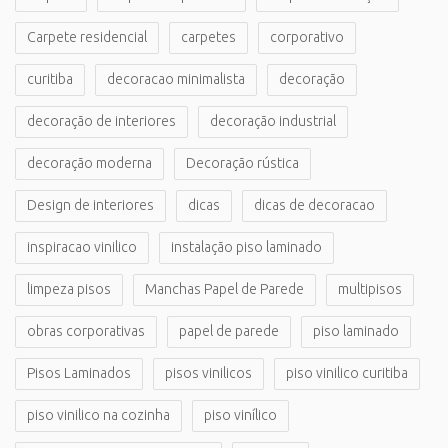
Carpete residencial
carpetes
corporativo
curitiba
decoracao minimalista
decoração
decoração de interiores
decoração industrial
decoração moderna
Decoração rústica
Design de interiores
dicas
dicas de decoracao
inspiracao vinilico
instalação piso laminado
limpeza pisos
Manchas Papel de Parede
multipisos
obras corporativas
papel de parede
piso laminado
Pisos Laminados
pisos vinilicos
piso vinilico curitiba
piso vinilico na cozinha
piso vinílico