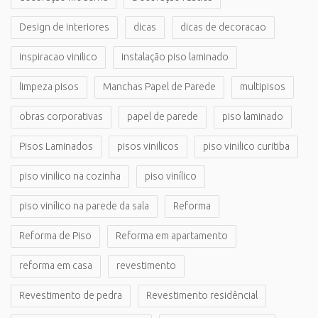
Design de interiores
dicas
dicas de decoracao
inspiracao vinilico
instalação piso laminado
limpeza pisos
Manchas Papel de Parede
multipisos
obras corporativas
papel de parede
piso laminado
Pisos Laminados
pisos vinilicos
piso vinilico curitiba
piso vinilico na cozinha
piso vinílico
piso vinílico na parede da sala
Reforma
Reforma de Piso
Reforma em apartamento
reforma em casa
revestimento
Revestimento de pedra
Revestimento residêncial