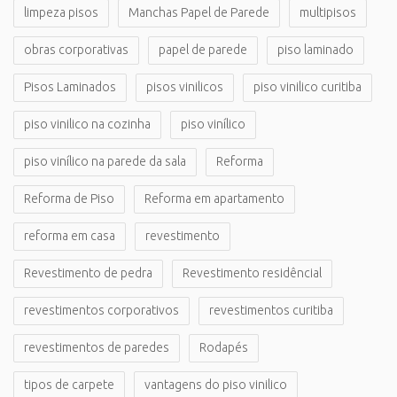
limpeza pisos
Manchas Papel de Parede
multipisos
obras corporativas
papel de parede
piso laminado
Pisos Laminados
pisos vinilicos
piso vinilico curitiba
piso vinilico na cozinha
piso vinílico
piso vinílico na parede da sala
Reforma
Reforma de Piso
Reforma em apartamento
reforma em casa
revestimento
Revestimento de pedra
Revestimento residêncial
revestimentos corporativos
revestimentos curitiba
revestimentos de paredes
Rodapés
tipos de carpete
vantagens do piso vinilico