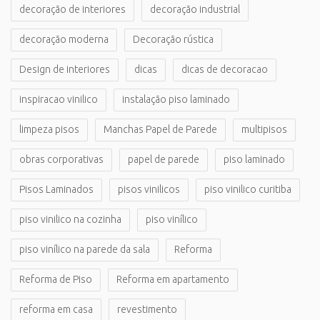
decoração de interiores
decoração industrial
decoração moderna
Decoração rústica
Design de interiores
dicas
dicas de decoracao
inspiracao vinilico
instalação piso laminado
limpeza pisos
Manchas Papel de Parede
multipisos
obras corporativas
papel de parede
piso laminado
Pisos Laminados
pisos vinilicos
piso vinilico curitiba
piso vinilico na cozinha
piso vinílico
piso vinílico na parede da sala
Reforma
Reforma de Piso
Reforma em apartamento
reforma em casa
revestimento