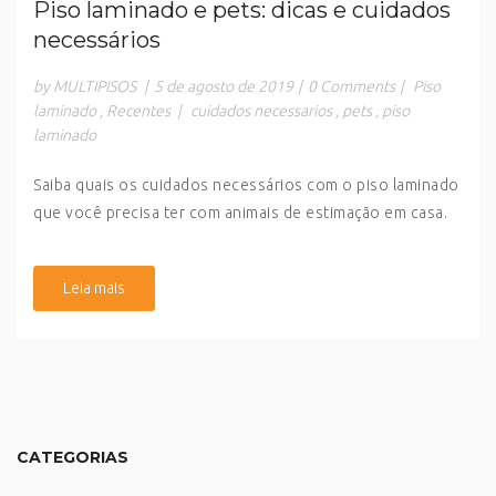
Piso laminado e pets: dicas e cuidados
necessários
by MULTIPISOS
|
5 de agosto de 2019
|
0 Comments
|
Piso
laminado
,
Recentes
|
cuidados necessarios
,
pets
,
piso
laminado
Saiba quais os cuidados necessários com o piso laminado
que você precisa ter com animais de estimação em casa.
Leia mais
CATEGORIAS