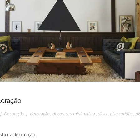
coração
|
Decoração
|
decoração
,
decoracao minimalista
,
dicas
,
piso curitiba
,
pi
ista na decoração.