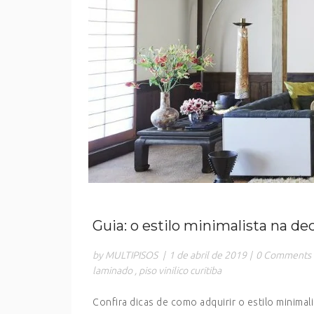
Guia: o estilo minimalista na de
by MULTIPISOS
|
1 de abril de 2019
|
0 Comments
laminado
,
piso vinilico curitiba
Confira dicas de como adquirir o estilo minimal