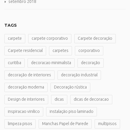
setembro 2018
TAGS
carpete
carpete corporativo
Carpete decoração
Carpete residencial
carpetes
corporativo
curitiba
decoracao minimalista
decoração
decoração de interiores
decoração industrial
decoração moderna
Decoração rústica
Design de interiores
dicas
dicas de decoracao
inspiracao vinilico
instalação piso laminado
limpeza pisos
Manchas Papel de Parede
multipisos