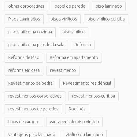
obras corporativas
papel de parede
piso laminado
Pisos Laminados
pisos vinilicos
piso vinilico curitiba
piso vinilico na cozinha
piso vinílico
piso vinílico na parede da sala
Reforma
Reforma de Piso
Reforma em apartamento
reforma em casa
revestimento
Revestimento de pedra
Revestimento residêncial
revestimentos corporativos
revestimentos curitiba
revestimentos de paredes
Rodapés
tipos de carpete
vantagens do piso vinilico
vantagens piso laminado
vinílico ou laminado