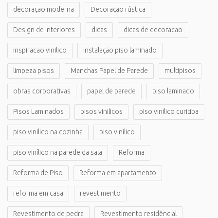
decoração moderna
Decoração rústica
Design de interiores
dicas
dicas de decoracao
inspiracao vinilico
instalação piso laminado
limpeza pisos
Manchas Papel de Parede
multipisos
obras corporativas
papel de parede
piso laminado
Pisos Laminados
pisos vinilicos
piso vinilico curitiba
piso vinilico na cozinha
piso vinílico
piso vinílico na parede da sala
Reforma
Reforma de Piso
Reforma em apartamento
reforma em casa
revestimento
Revestimento de pedra
Revestimento residêncial