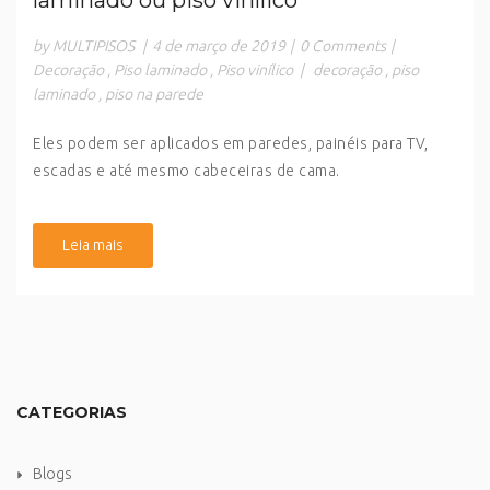
laminado ou piso vinílico
by MULTIPISOS
|
4 de março de 2019
|
0 Comments
|
Decoração
,
Piso laminado
,
Piso vinílico
|
decoração
,
piso
laminado
,
piso na parede
Eles podem ser aplicados em paredes, painéis para TV,
escadas e até mesmo cabeceiras de cama.
Leia mais
CATEGORIAS
Blogs