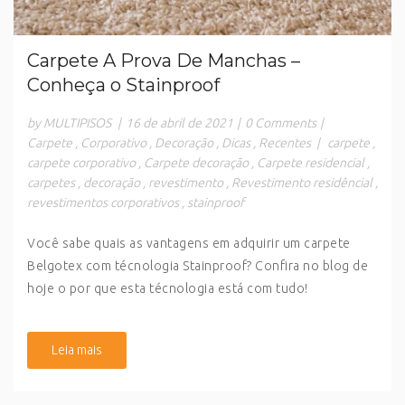
Carpete A Prova De Manchas –
Conheça o Stainproof
by MULTIPISOS
|
16 de abril de 2021
|
0 Comments
|
Carpete
,
Corporativo
,
Decoração
,
Dicas
,
Recentes
|
carpete
,
carpete corporativo
,
Carpete decoração
,
Carpete residencial
,
carpetes
,
decoração
,
revestimento
,
Revestimento residêncial
,
revestimentos corporativos
,
stainproof
Você sabe quais as vantagens em adquirir um carpete
Belgotex com técnologia Stainproof? Confira no blog de
hoje o por que esta técnologia está com tudo!
Leia mais