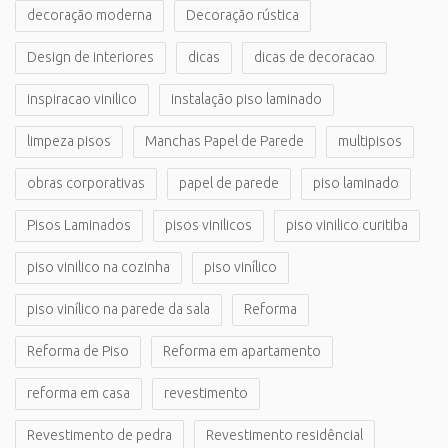
decoração moderna
Decoração rústica
Design de interiores
dicas
dicas de decoracao
inspiracao vinilico
instalação piso laminado
limpeza pisos
Manchas Papel de Parede
multipisos
obras corporativas
papel de parede
piso laminado
Pisos Laminados
pisos vinilicos
piso vinilico curitiba
piso vinilico na cozinha
piso vinílico
piso vinílico na parede da sala
Reforma
Reforma de Piso
Reforma em apartamento
reforma em casa
revestimento
Revestimento de pedra
Revestimento residêncial