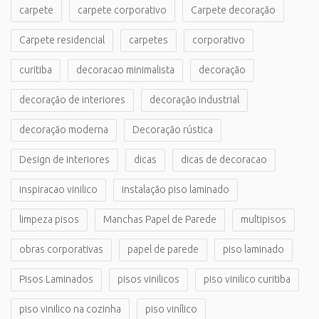
carpete
carpete corporativo
Carpete decoração
Carpete residencial
carpetes
corporativo
curitiba
decoracao minimalista
decoração
decoração de interiores
decoração industrial
decoração moderna
Decoração rústica
Design de interiores
dicas
dicas de decoracao
inspiracao vinilico
instalação piso laminado
limpeza pisos
Manchas Papel de Parede
multipisos
obras corporativas
papel de parede
piso laminado
Pisos Laminados
pisos vinilicos
piso vinilico curitiba
piso vinilico na cozinha
piso vinílico