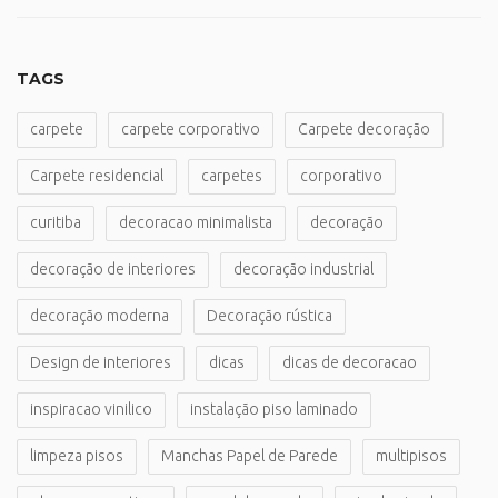
TAGS
carpete
carpete corporativo
Carpete decoração
Carpete residencial
carpetes
corporativo
curitiba
decoracao minimalista
decoração
decoração de interiores
decoração industrial
decoração moderna
Decoração rústica
Design de interiores
dicas
dicas de decoracao
inspiracao vinilico
instalação piso laminado
limpeza pisos
Manchas Papel de Parede
multipisos