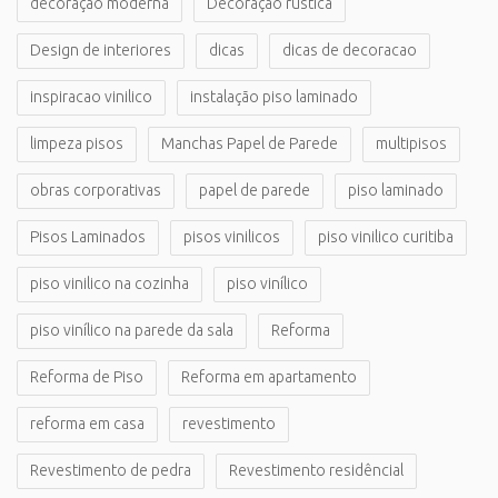
decoração moderna
Decoração rústica
Design de interiores
dicas
dicas de decoracao
inspiracao vinilico
instalação piso laminado
limpeza pisos
Manchas Papel de Parede
multipisos
obras corporativas
papel de parede
piso laminado
Pisos Laminados
pisos vinilicos
piso vinilico curitiba
piso vinilico na cozinha
piso vinílico
piso vinílico na parede da sala
Reforma
Reforma de Piso
Reforma em apartamento
reforma em casa
revestimento
Revestimento de pedra
Revestimento residêncial