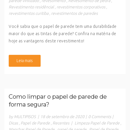
parede vinilizado
,
revestimento
,
Revestimento de pedra
,
Revestimento residêncial
,
revestimentos corporativos
,
revestimentos curitiba
,
revestimentos de paredes
Você sabia que o papel de parede tem uma durabilidade
maior do que as tintas de parede? Confira na matéria de
hoje as vantagens deste revestimento!
Leia mais
Como limpar o papel de parede de
forma segura?
by MULTIPISOS
|
18 de setembro de 2020
|
0 Comments
|
Dicas
,
Papel de Parede
,
Recentes
|
Limpeza Papel de Parede
,
Manchas Papel de Parede
,
papel de parede
,
Papel de Parede