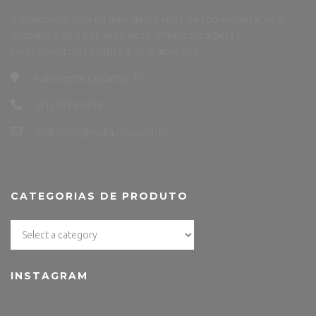
A Multipisos atua há mais de 15 anos na comercialização e
instalação de pisos laminados, vinílicos, carpetes,
revestimentos, rodapés e acabamentos.
Rua Vicente Ciccarino, 17
(41) 3019-6919
multipisos@multipisos.com.br
CATEGORIAS DE PRODUTO
INSTAGRAM