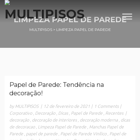
LIMPEZA PAPEL DE PAREDE
MULTIPISOS
>
LIMPEZA PAPEL DE PAREDE
Papel de Parede: Tendência na
decoração!
by MULTIPISOS
|
12 de fevereiro de 2021
|
1 Comments
|
Corporativo
,
Decoração
,
Dicas
,
Papel de Parede
,
Recentes
|
decoração
,
decoração de interiores
,
decoração moderna
,
dicas
de decoracao
,
Limpeza Papel de Parede
,
Manchas Papel de
Parede
,
papel de parede
,
Papel de Parede Vinílico
,
Papel de