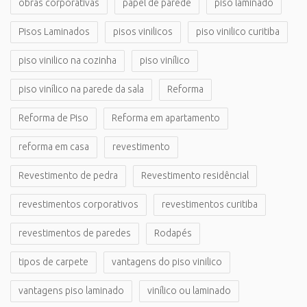
obras corporativas
papel de parede
piso laminado
Pisos Laminados
pisos vinilicos
piso vinilico curitiba
piso vinilico na cozinha
piso vinílico
piso vinílico na parede da sala
Reforma
Reforma de Piso
Reforma em apartamento
reforma em casa
revestimento
Revestimento de pedra
Revestimento residêncial
revestimentos corporativos
revestimentos curitiba
revestimentos de paredes
Rodapés
tipos de carpete
vantagens do piso vinilico
vantagens piso laminado
vinílico ou laminado