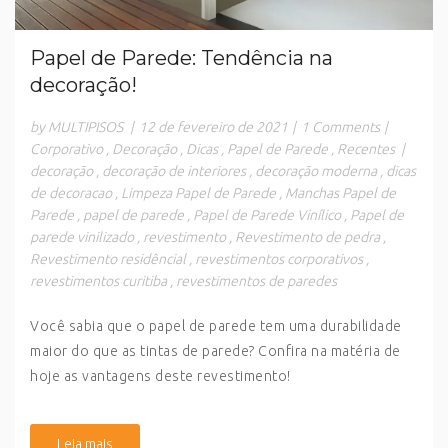
Papel de Parede: Tendência na
decoração!
by MULTIPISOS
|
12 de fevereiro de 2021
|
1 Comments
|
Corporativo
,
Decoração
,
Dicas
,
Papel de Parede
,
Recentes
|
decoração
,
decoração de interiores
,
decoração moderna
,
dicas
de decoracao
,
Limpeza Papel de Parede
,
Manchas Papel de
Parede
,
papel de parede
,
Papel de Parede Vinílico
,
Papel de
parede vinilizado
,
revestimento
,
Revestimento de pedra
,
Revestimento residêncial
,
revestimentos corporativos
,
revestimentos curitiba
,
revestimentos de paredes
Você sabia que o papel de parede tem uma durabilidade
maior do que as tintas de parede? Confira na matéria de
hoje as vantagens deste revestimento!
Leia mais