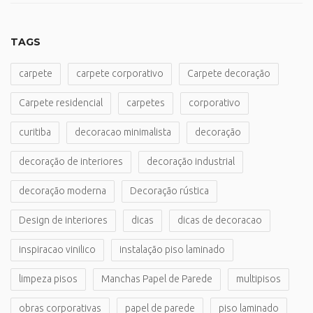
TAGS
carpete
carpete corporativo
Carpete decoração
Carpete residencial
carpetes
corporativo
curitiba
decoracao minimalista
decoração
decoração de interiores
decoração industrial
decoração moderna
Decoração rústica
Design de interiores
dicas
dicas de decoracao
inspiracao vinilico
instalação piso laminado
limpeza pisos
Manchas Papel de Parede
multipisos
obras corporativas
papel de parede
piso laminado