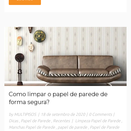
Como limpar o papel de parede de
forma segura?
by MULTIPISOS
|
18 de setembro de 2020
|
0 Comments
|
Dicas
,
Papel de Parede
,
Recentes
|
Limpeza Papel de Parede
,
Manchas Papel de Parede
,
papel de parede
,
Papel de Parede