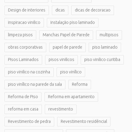
Design de interiores
dicas
dicas de decoracao
inspiracao vinilico
instalação piso laminado
limpeza pisos
Manchas Papel de Parede
multipisos
obras corporativas
papel de parede
piso laminado
Pisos Laminados
pisos vinilicos
piso vinilico curitiba
piso vinilico na cozinha
piso vinílico
piso vinílico na parede da sala
Reforma
Reforma de Piso
Reforma em apartamento
reforma em casa
revestimento
Revestimento de pedra
Revestimento residêncial